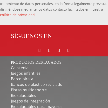
tratamiento de datos personales, en la forma legalmente prevista,
dirigiéndose mediante los datos contacto facilitados en nuestra
Política de privacidad
.
SÍGUENOS EN
PRODUCTOS DESTACADOS
Calistenia
Juegos infantiles
Barco pirata
Bancos de plástico reciclado
Pistas multideporte
Biosaludables
Juegos de integración
Biosaludables para mayores