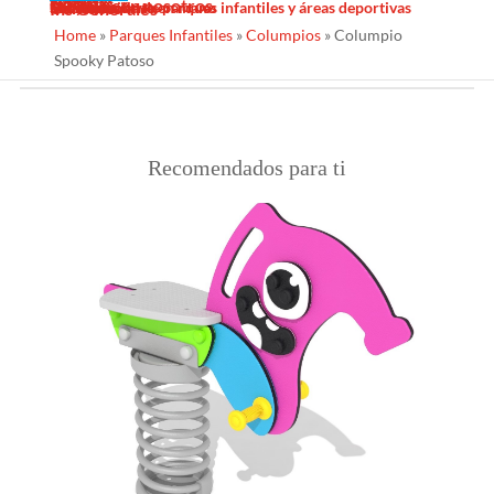
Sombras Textiles
Noticias
Galería
Trabaja con nosotros
Servicios
Contacto
Diseño
Fabricacion
Mantenimiento
Proyectos llave en mano
Desinfección de parques infantiles y áreas deportivas
Ins Generales
Home
»
Parques Infantiles
»
Columpios
»
Columpio
Spooky Patoso
Recomendados para ti