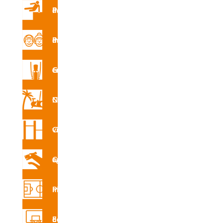
R4150
Parques de Parkour
A
Parque de mayores
Gimnasio en la calle
INS
R4150
E
Circuito Nforma
Circuito vita
CAD
Circuito canino agility
R4150
Pistas multideporte
Certifi
Equipamiento deportivo
cado