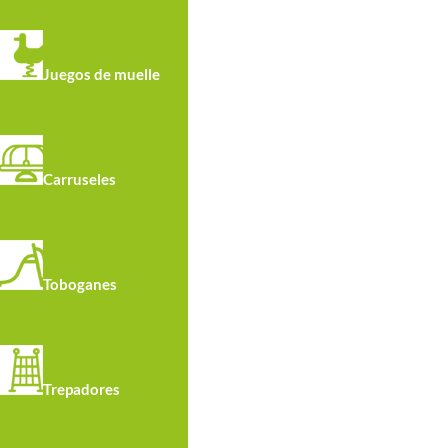
Juegos de muelle
R4651 · Muelle Spooky Chismoso
R4655 ·
Carruseles
Toboganes
Trepadores
R4613 · Muelle De Integracion
R4650