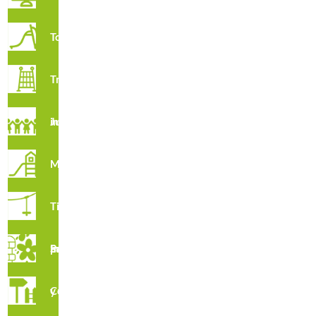
Toboganes
R4160 · Columpio Infantil Búhos Vigilantes
Trepadores
Juegos imaginativos
Multijuegos
Tirolinas
Suelos para Parques Infantiles
R4160C · Columpio Infantil Con Asientos Para Bebés Búhos
Vigilantes
Complementos y vallados