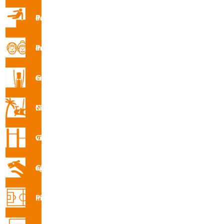
Parques de Parkour
Parque de mayores
Gimnasio en la calle
Circuito Nforma
R4241 · Multijuego El árbol
Circuito vita
Circuito canino agility
Pistas multideporte