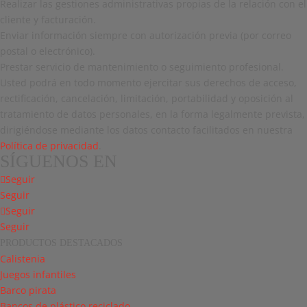
Realizar las gestiones administrativas propias de la relación con el
cliente y facturación.
Enviar información siempre con autorización previa (por correo
postal o electrónico).
Prestar servicio de mantenimiento o seguimiento profesional.
Usted podrá en todo momento ejercitar sus derechos de acceso,
rectificación, cancelación, limitación, portabilidad y oposición al
tratamiento de datos personales, en la forma legalmente prevista,
dirigiéndose mediante los datos contacto facilitados en nuestra
Política de privacidad
.
SÍGUENOS EN
Seguir
Seguir
Seguir
Seguir
PRODUCTOS DESTACADOS
Calistenia
Juegos infantiles
Barco pirata
Bancos de plástico reciclado