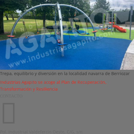
Trepa, equilibrio y diversión en la localidad navarra de Berriozar
Industrias Agapito se acoge al Plan de Recuperación,
Transformación y Resiliencia
CONTACTO

Pol. Industrial Valdeferrín Oeste, C/G, s/n