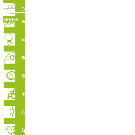
Outlet
SERIES
Serie Robinia
Laberintos Verticales
Circuito de Cuerdas
R4160M · Columpio Infantil Con Asiento Para Bebés Y
Asiento Plano Búhos Vigilantes
Estimulación temprana
Integración
Juga
Spooky