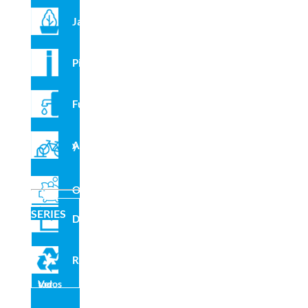
Jardineras
Pilonas
Fuentes
Aparcabicis y VMP
Toldos Vela
Bancos Reciclados
Outlet
SERIES
Domo
Reciclado
Ver todos