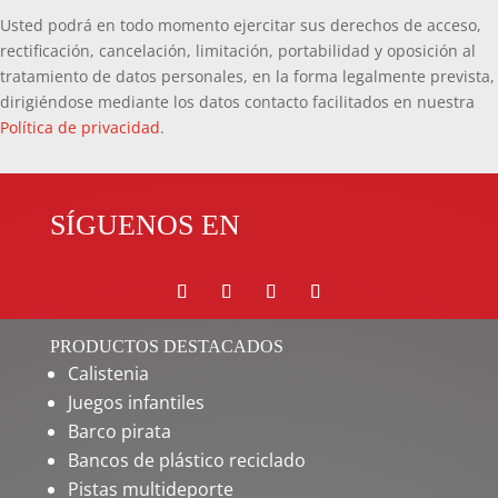
Usted podrá en todo momento ejercitar sus derechos de acceso,
rectificación, cancelación, limitación, portabilidad y oposición al
tratamiento de datos personales, en la forma legalmente prevista,
dirigiéndose mediante los datos contacto facilitados en nuestra
Política de privacidad
.
SÍGUENOS EN
PRODUCTOS DESTACADOS
Calistenia
Juegos infantiles
Barco pirata
Bancos de plástico reciclado
Pistas multideporte