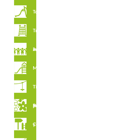
Toboganes
Trepadores
Juegos imaginativos
Multijuegos
Tirolinas
Suelos para Parques Infantiles
Complementos y vallados