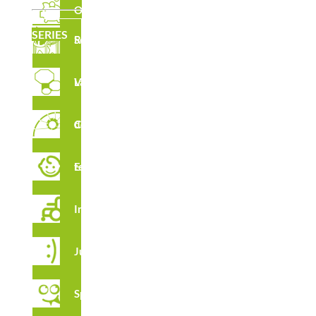
Outlet
SERIES
Serie Robinia
Laberintos Verticales
Circuito de Cuerdas
Estimulación temprana
Integración
Juga
Spooky