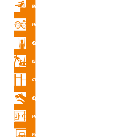
funcionales parques infantiles temáticos con los
juegos
Parques de Parkour
Monster Spooky.
Parque de mayores
Ver productos
Gimnasio en la calle
Gama Parkour
El
parkour
es una disciplina deportiva que nace
Circuito Nforma
en la calle, donde sus practicantes entrenan en
las zonas que más juego dan para realizar sus
Circuito vita
movimientos.
En Industrias Agapito hemos desarrollado un
completo programa para
parques de parkour
,
Circuito canino agility
certificados bajo la norma EN-16899:2017
Pistas multideporte
Más información
Equipamiento deportivo