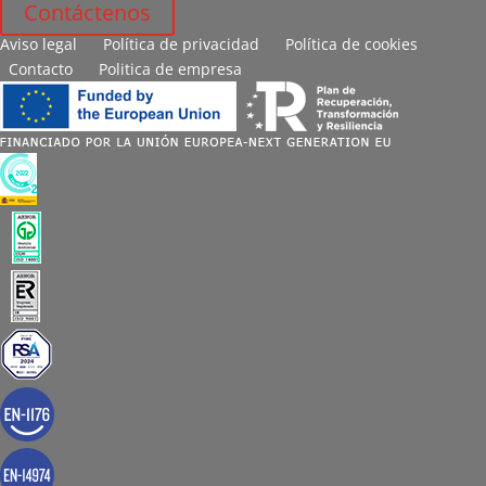
Contáctenos
Aviso legal
Política de privacidad
Política de cookies
Contacto
Politica de empresa