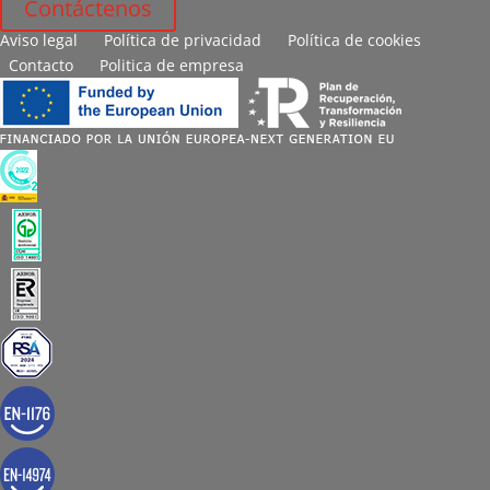
Contáctenos
Aviso legal
Política de privacidad
Política de cookies
Contacto
Politica de empresa