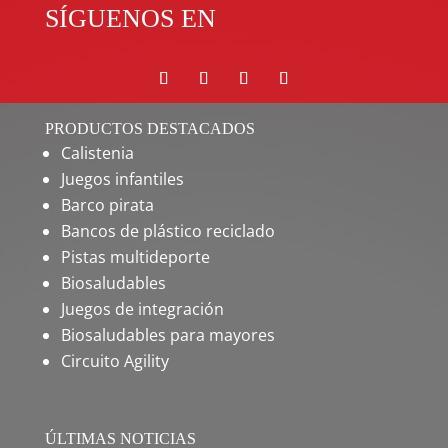
SÍGUENOS EN
PRODUCTOS DESTACADOS
Calistenia
Juegos infantiles
Barco pirata
Bancos de plástico reciclado
Pistas multideporte
Biosaludables
Juegos de integración
Biosaludables para mayores
Circuito Agility
ÚLTIMAS NOTICIAS