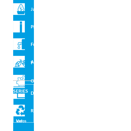
Jardineras
Pilonas
Fuentes
Aparcabicis y VMP
Outlet
SERIES
Domo
Reciclado
Ver todos