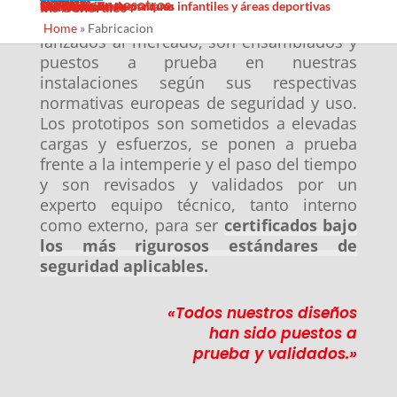
Sombras Textiles
Noticias
Galería
Trabaja con nosotros
Servicios
Contacto
Diseño
Fabricacion
Mantenimiento
Proyectos llave en mano
Desinfección de parques infantiles y áreas deportivas
Ins Generales
Todos los productos, antes de ser
Home
»
Fabricacion
lanzados al mercado, son ensamblados y
puestos a prueba en nuestras
instalaciones según sus respectivas
normativas europeas de seguridad y uso.
Los prototipos son sometidos a elevadas
cargas y esfuerzos, se ponen a prueba
frente a la intemperie y el paso del tiempo
y son revisados y validados por un
experto equipo técnico, tanto interno
como externo, para ser
certificados bajo
los más rigurosos estándares de
seguridad aplicables.
«Todos nuestros diseños
han sido puestos a
prueba y validados.»