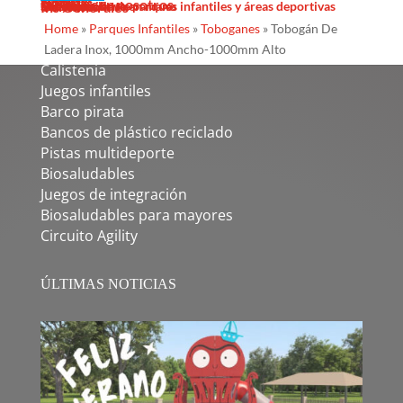
Sombras Textiles
Noticias
Galería
Trabaja con nosotros
Servicios
Contacto
Diseño
Fabricacion
Mantenimiento
Proyectos llave en mano
Desinfección de parques infantiles y áreas deportivas
Ins Generales
Home
»
Parques Infantiles
»
Toboganes
»
Tobogán De
Ladera Inox, 1000mm Ancho-1000mm Alto
PRODUCTOS DESTACADOS
Calistenia
Juegos infantiles
Barco pirata
Bancos de plástico reciclado
Pistas multideporte
Biosaludables
Juegos de integración
Biosaludables para mayores
Circuito Agility
ÚLTIMAS NOTICIAS