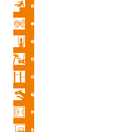
Parques de Parkour
INS
R4865
E
Parque de mayores
Gimnasio en la calle
Tobogán ladera de acero inoxidable.
Circuito Nforma
Materiales
Pista y estructura de acero inoxidable.
Circuito vita
Circuito canino agility
Compartir en redes sociales
Pistas multideporte
Equipamiento deportivo