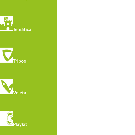
Temática
Tribox
R6520 · Skate Park 22,09 X 7,5 X 1 M
Veleta
Playkit