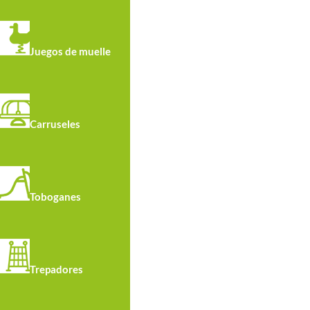
Juegos de muelle
Carruseles
Toboganes
Trepadores