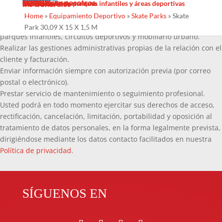
Sombras Textiles
Noticias
Galería
Trabaja con nosotros
Servicios
Contacto
Diseño
Fabricacion
Mantenimiento
Proyectos llave en mano
Desinfección de parques infantiles y áreas deportivas
Ins Generales
información que nos facilita tiene como fin:
Home
»
Equipamiento Deportivo
»
Skate Parks
»
Skate
Diseño, fabricación e instalación y mantenimiento, de juegos para
Park 30,09 X 15 X 1,5 M
parques infantiles, circuitos deportivos y mobiliario urbano.
Realizar las gestiones administrativas propias de la relación con el
cliente y facturación.
Enviar información siempre con autorización previa (por correo
postal o electrónico).
Prestar servicio de mantenimiento o seguimiento profesional.
Usted podrá en todo momento ejercitar sus derechos de acceso,
rectificación, cancelación, limitación, portabilidad y oposición al
tratamiento de datos personales, en la forma legalmente prevista,
dirigiéndose mediante los datos contacto facilitados en nuestra
Política de privacidad
.
SÍGUENOS EN