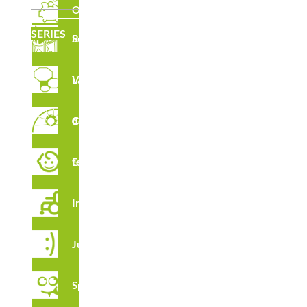
Outlet
SERIES
Serie Robinia
Laberintos Verticales
Circuito de Cuerdas
DESCARGAS
Estimulación temprana
FT R6534
Integración
Juga
CAD
R6534
Spooky