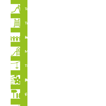
Toboganes
Trepadores
Juegos imaginativos
Multijuegos
CERTIFICADOS
Tirolinas
Suelos para Parques Infantiles
Complementos y vallados