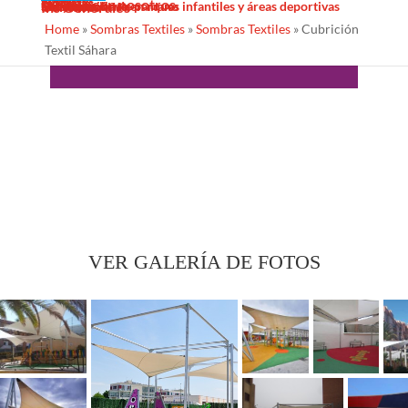
Sombras Textiles
Noticias
Galería
Trabaja con nosotros
Servicios
Contacto
Diseño
Fabricacion
Mantenimiento
Proyectos llave en mano
Desinfección de parques infantiles y áreas deportivas
Ins Generales
Home
»
Sombras Textiles
»
Sombras Textiles
»
Cubrición
R3874 · Cubrición Módular Gobi
Textil Sáhara
VER GALERÍA DE FOTOS