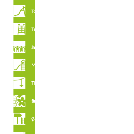
Toboganes
Trepadores
Juegos imaginativos
Multijuegos
Tirolinas
Suelos para Parques Infantiles
Complementos y vallados