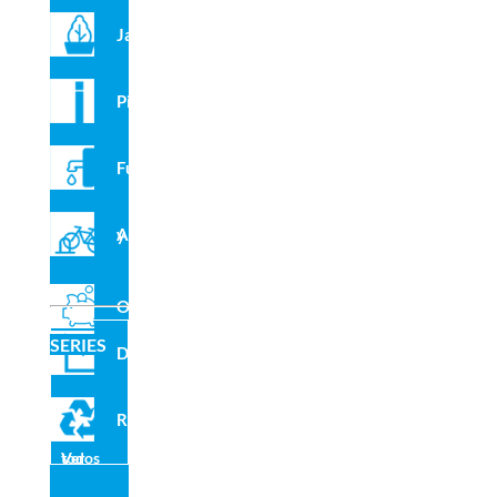
Jardineras
Pilonas
Recomendados para ti
Fuentes
Aparcabicis y VMP
Outlet
SERIES
Domo
Reciclado
Ver todos