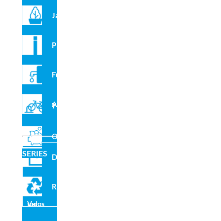
Tornillería en acero inoxidable
Jardineras
Tapones de seguridad de poliamida.
Pilonas
Juegos Adicionales:
Sopa de letras en inglés “Sistema Solar”
Sopa de letras en inglés “Los astros”
Fuentes
Techo Planetarium-Observatorio en inglés “Fases Lunares”
Techo Planetarium-Observatorio en inglés “Capas de la
Aparcabicis y VMP
atmósfera”
Outlet
Compartir en redes sociales
SERIES
Domo
Reciclado
Ver todos