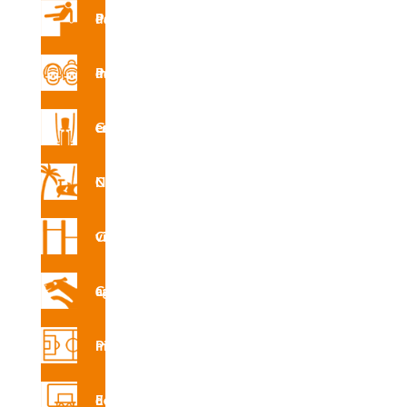
R5017
Parques de Parkour
Parque de mayores
Certifi
cado
Gimnasio en la calle
de
produ
Circuito Nforma
cto
Circuito vita
INSTA
LACIÓ
N A
Circuito canino agility
Pistas multideporte
INSTA
LACIÓ
N E
Equipamiento deportivo