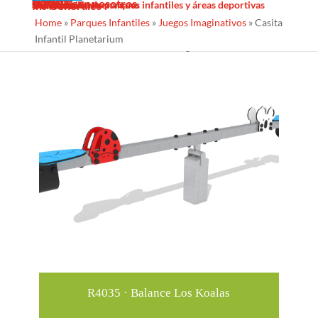
Sombras Textiles
Noticias
Galería
Trabaja con nosotros
Servicios
Contacto
Diseño
Fabricacion
Mantenimiento
Proyectos llave en mano
Desinfección de parques infantiles y áreas deportivas
Ins Generales
Home
»
Parques Infantiles
»
Juegos Imaginativos
»
Casita
Infantil Planetarium
Recomendados para ti
R4035 · Balance Los Koalas