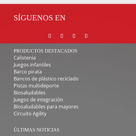
SÍGUENOS EN
PRODUCTOS DESTACADOS
Calistenia
Juegos infantiles
Barco pirata
Bancos de plástico reciclado
Pistas multideporte
Biosaludables
Juegos de integración
Biosaludables para mayores
Circuito Agility
ÚLTIMAS NOTICIAS