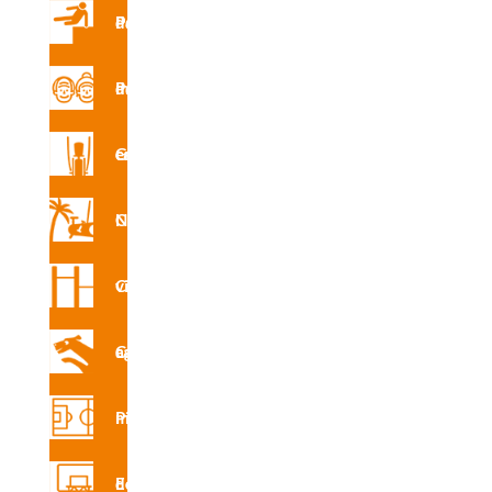
A
Parques de Parkour
Parque de mayores
INS
R7263
Gimnasio en la calle
E
Circuito Nforma
Circuito vita
CAD
R7263
Circuito canino agility
Pistas multideporte
Certifi
cado
de
Equipamiento deportivo