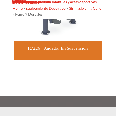
Sombras Textiles
Noticias
Galería
Trabaja con nosotros
Servicios
Contacto
Diseño
Fabricacion
Mantenimiento
Proyectos llave en mano
Desinfección de parques infantiles y áreas deportivas
Ins Generales
Home
»
Equipamiento Deportivo
»
Gimnasio en la Calle
»
Remo Y Dorsales
R7226 · Andador En Suspensión