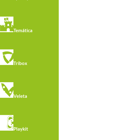
Temática
Tribox
Veleta
R5200 · Tunel De Gateo De Estimulación
Temprana
Playkit