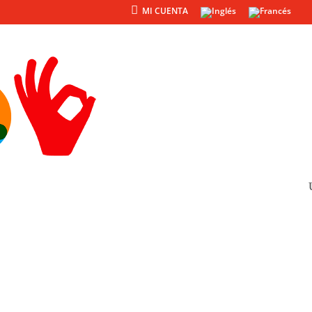
MI CUENTA
Productos
Otros
 TEMPRANA · R5206