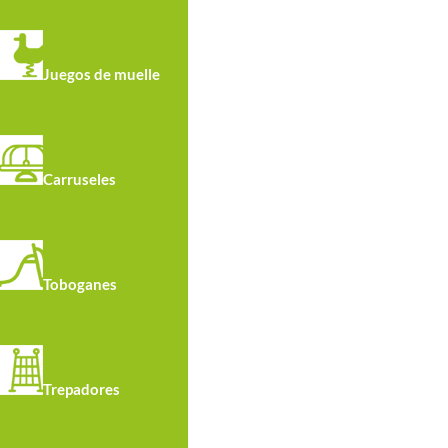
Juegos de muelle
Carruseles
Toboganes
Trepadores