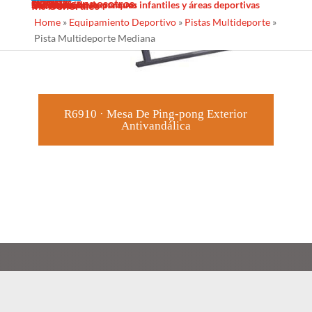
Sombras Textiles
Noticias
Galería
Trabaja con nosotros
Servicios
Contacto
Diseño
Fabricacion
Mantenimiento
Proyectos llave en mano
Desinfección de parques infantiles y áreas deportivas
Ins Generales
Home
»
Equipamiento Deportivo
»
Pistas Multideporte
»
Pista Multideporte Mediana
R6910 · Mesa De Ping-pong Exterior
Antivandálica