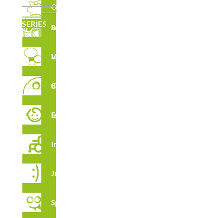
Outlet
CARACTERÍSTICAS
SERIES
Serie Robinia
Laberintos Verticales
CERTIFICADOS
Circuito de Cuerdas
Estimulación temprana
Integración
Juga
Spooky