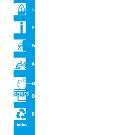
Jardineras
Compartir en redes sociales
Pilonas
Fuentes
Aparcabicis y VMP
Recomendados para ti
Outlet
SERIES
Domo
Reciclado
Ver todos