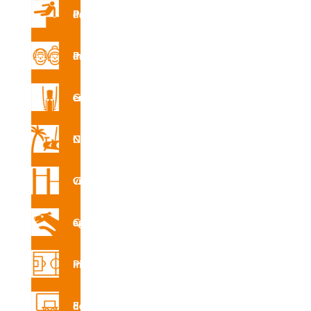
HA
Parques de Parkour
Parque de mayores
CAD
Gimnasio en la calle
R6402
Circuito Nforma
CAD
Circuito vita
R6402
H
Circuito canino agility
Pistas multideporte
Certifi
cado
Equipamiento deportivo
de