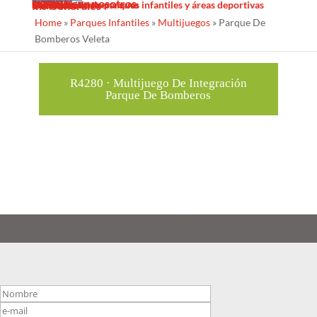
Sombras Textiles
Noticias
Galería
Trabaja con nosotros
Servicios
Contacto
Diseño
Fabricacion
Mantenimiento
Proyectos llave en mano
Desinfección de parques infantiles y áreas deportivas
Ins Generales
Home
»
Parques Infantiles
»
Multijuegos
»
Parque De
Bomberos Veleta
R4280 · Multijuego De Integración
Parque De Bomberos