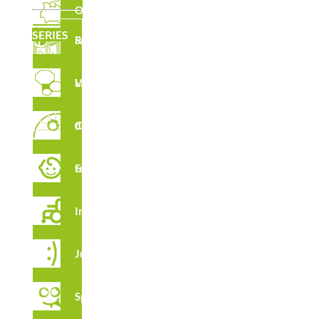
Outlet
SERIES
Serie Robinia
CARACTERÍSTICAS
Laberintos Verticales
Circuito de Cuerdas
CERTIFICADOS
Estimulación temprana
Integración
Juga
Spooky