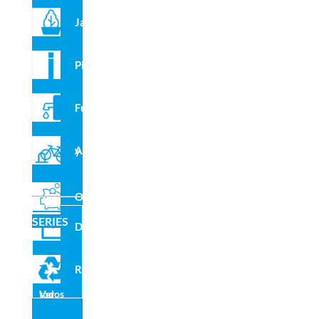
Compartir en redes sociales
Jardineras
Pilonas
Fuentes
Aparcabicis y VMP
Recomendados para ti
Outlet
SERIES
Domo
Reciclado
Ver todos