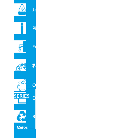
Jardineras
Pilonas
Recomendados para ti
Fuentes
Aparcabicis y VMP
Outlet
SERIES
Domo
Reciclado
Ver todos