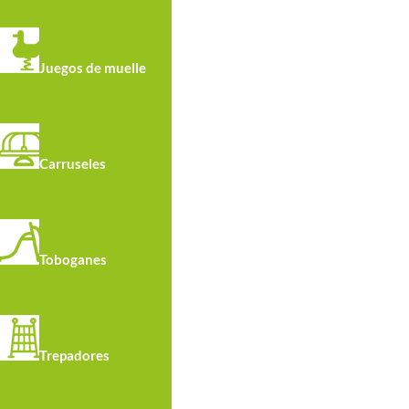
Juegos de muelle
Carruseles
Toboganes
Trepadores