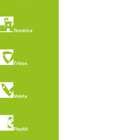
Estructura de postes y barras par
Parque de street workout para realizar entrena
Temática
muscular, equilibrio y coordinación.
Materiales
Barras de acero galvanizada y acabadas con p
Tribox
Postes de acero galvanizado en caliente.
Tornillería antivandálica de acero inoxidable.
Pictograma explicativo de uso grabado en table
Veleta
Playkit