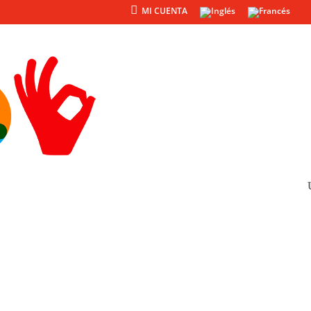
MI CUENTA
Productos
Otros
· R7464