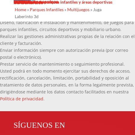
Sombras Textiles
Noticias
Galería
Trabaja con nosotros
Servicios
Contacto
Diseño
Fabricacion
Mantenimiento
Proyectos llave en mano
Desinfección de parques infantiles y áreas deportivas
Ins Generales
protección de datos le informamos que el tratamiento de la
Home
»
Parques Infantiles
»
Multijuegos
»
Juga
información que nos facilita tiene como fin:
Laberinto 3d
Diseño, fabricación e instalación y mantenimiento, de juegos para
parques infantiles, circuitos deportivos y mobiliario urbano.
Realizar las gestiones administrativas propias de la relación con el
cliente y facturación.
Enviar información siempre con autorización previa (por correo
postal o electrónico).
Prestar servicio de mantenimiento o seguimiento profesional.
Usted podrá en todo momento ejercitar sus derechos de acceso,
rectificación, cancelación, limitación, portabilidad y oposición al
tratamiento de datos personales, en la forma legalmente prevista,
dirigiéndose mediante los datos contacto facilitados en nuestra
Política de privacidad
.
SÍGUENOS EN