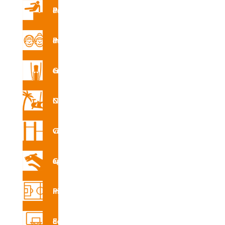
Parques de Parkour
CAD
Parque de mayores
R5313
P
Gimnasio en la calle
Circuito Nforma
CAD
R5313
Circuito vita
X
Circuito canino agility
Certifi
Pistas multideporte
cado
de
produ
Equipamiento deportivo