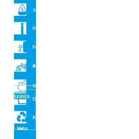
Jardineras
Pilonas
Fuentes
Aparcabicis y VMP
Outlet
SERIES
Domo
Acepto el
Aviso Legal
y la
Política de Privacidad
de este sitio
web.
Reciclado
Ver todos
En cumplimiento de la normativa vigente en materia de