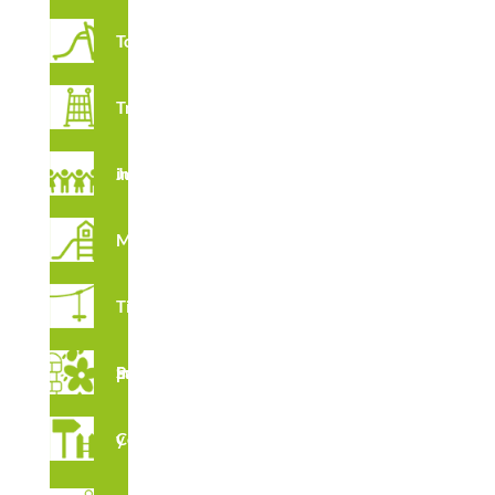
Toboganes
Trepadores
Juegos imaginativos
CERTIFICADOS
Multijuegos
Tirolinas
Suelos para Parques Infantiles
Complementos y vallados