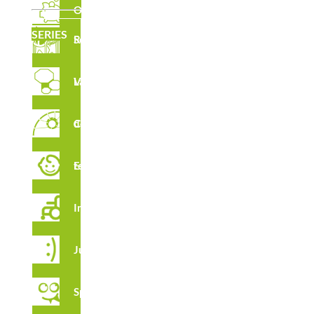
Outlet
SERIES
Serie Robinia
Laberintos Verticales
DESCARGAS
Circuito de Cuerdas
Estimulación temprana
FT R5313P
FT R5313X
Integración
INS
Juga
R5313
PA
Spooky