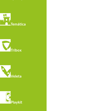
Temática
Tribox
Veleta
Playkit