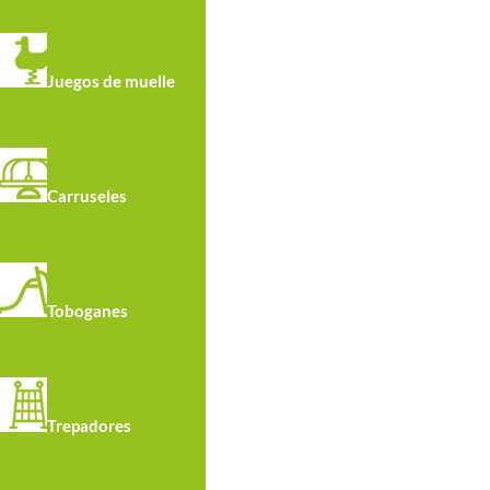
Juegos de muelle
Carruseles
Toboganes
Trepadores