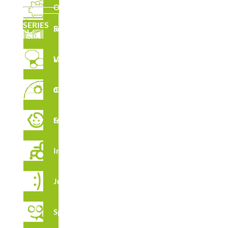
Outlet
SERIES
Serie Robinia
CARACTERÍSTICAS
Laberintos Verticales
Circuito de Cuerdas
CERTIFICADOS
Estimulación temprana
Integración
Juga
Spooky