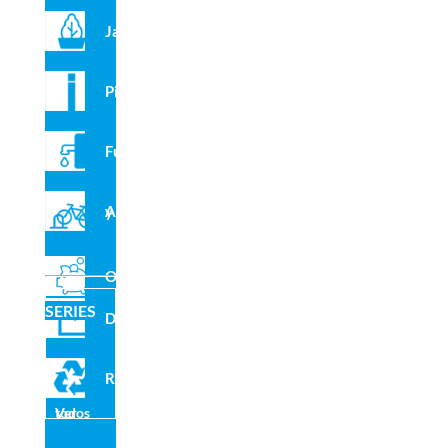
R4294
Jardineras
X
Pilonas
Certifi
Fuentes
cado
de
produ
Aparcabicis y VMP
cto
Outlet
SERIES
Domo
Multiestructura infantil para parques
Reciclado
Multijuego metálico de moderno diseño y atractivos colores.
Su robusta estructura y la calidad de sus componentes lo
Ver todos
hacen adecuado para su instalación en parques infantiles de