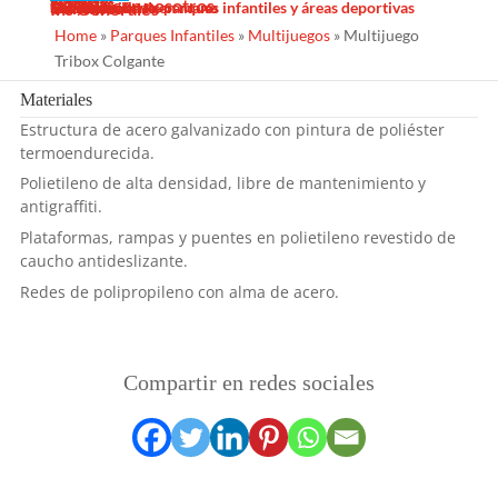
Sombras Textiles
Noticias
Galería
Trabaja con nosotros
Servicios
Contacto
exterior. Certificado por TUV según normativa de seguridad
Diseño
Fabricacion
Mantenimiento
Proyectos llave en mano
Desinfección de parques infantiles y áreas deportivas
Ins Generales
EN 1176.
Home
»
Parques Infantiles
»
Multijuegos
»
Multijuego
Tribox Colgante
Materiales
Estructura de acero galvanizado con pintura de poliéster
termoendurecida.
Polietileno de alta densidad, libre de mantenimiento y
antigraffiti.
Plataformas, rampas y puentes en polietileno revestido de
caucho antideslizante.
Redes de polipropileno con alma de acero.
Compartir en redes sociales