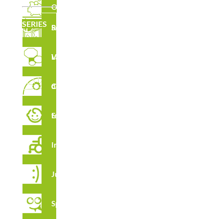
Outlet
SERIES
Serie Robinia
CARACTERÍSTICAS
Laberintos Verticales
Circuito de Cuerdas
CERTIFICADOS
Estimulación temprana
Integración
Juga
Spooky