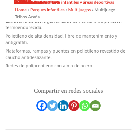
Sombras Textiles
Noticias
Galería
Trabaja con nosotros
Servicios
Contacto
Diseño
Fabricacion
Mantenimiento
Proyectos llave en mano
Desinfección de parques infantiles y áreas deportivas
Ins Generales
Home
»
Parques Infantiles
»
Multijuegos
»
Multijuego
Materiales
Tribox Araña
Estructura de acero galvanizado con pintura de poliéster
termoendurecida.
Polietileno de alta densidad, libre de mantenimiento y
antigraffiti.
Plataformas, rampas y puentes en polietileno revestido de
caucho antideslizante.
Redes de polipropileno con alma de acero.
Compartir en redes sociales