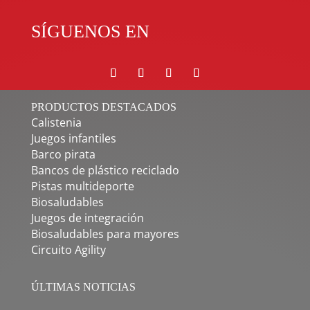
SÍGUENOS EN
PRODUCTOS DESTACADOS
Calistenia
Juegos infantiles
Barco pirata
Bancos de plástico reciclado
Pistas multideporte
Biosaludables
Juegos de integración
Biosaludables para mayores
Circuito Agility
ÚLTIMAS NOTICIAS