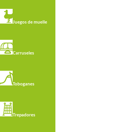
Juegos de muelle
Carruseles
Toboganes
Trepadores