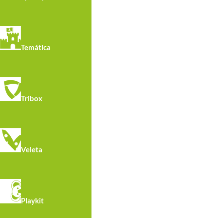
Temática
Tribox
Veleta
R7132 · Banco Con Doble Plato De Böhler
Playkit