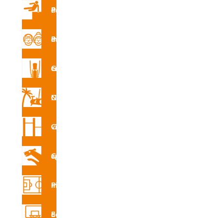
Parques de Parkour
Parque de mayores
Gimnasio en la calle
Circuito Nforma
Circuito vita
Circuito canino agility
Pistas multideporte
Equipamiento deportivo