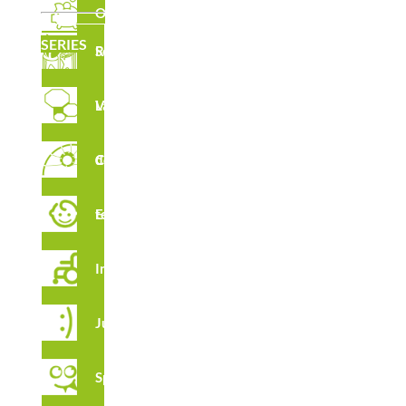
Outlet
SERIES
Serie Robinia
Laberintos Verticales
Circuito de Cuerdas
Estimulación temprana
Integración
Juga
Spooky