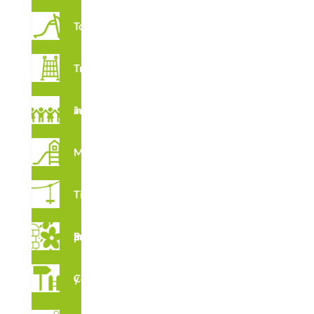
Toboganes
Trepadores
Juegos imaginativos
Multijuegos
Tirolinas
Suelos para Parques Infantiles
Complementos y vallados