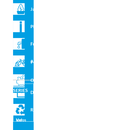
Jardineras
Pilonas
Fuentes
Aparcabicis y VMP
Outlet
SERIES
Domo
Reciclado
Ver todos