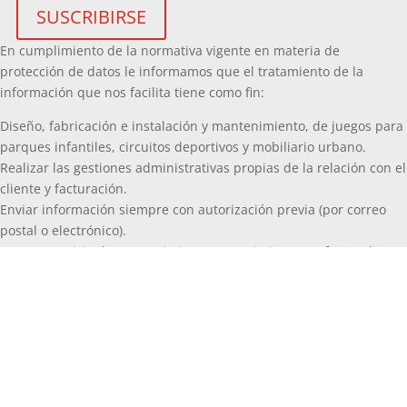
En cumplimiento de la normativa vigente en materia de
protección de datos le informamos que el tratamiento de la
información que nos facilita tiene como fin:
Diseño, fabricación e instalación y mantenimiento, de juegos para
parques infantiles, circuitos deportivos y mobiliario urbano.
Realizar las gestiones administrativas propias de la relación con el
cliente y facturación.
Enviar información siempre con autorización previa (por correo
postal o electrónico).
Prestar servicio de mantenimiento o seguimiento profesional.
Usted podrá en todo momento ejercitar sus derechos de acceso,
rectificación, cancelación, limitación, portabilidad y oposición al
tratamiento de datos personales, en la forma legalmente prevista,
dirigiéndose mediante los datos contacto facilitados en nuestra
Política de privacidad
.