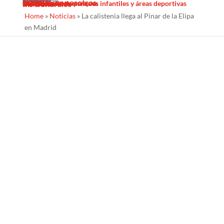
Sombras Textiles
Noticias
Galería
Trabaja con nosotros
Servicios
Contacto
Diseño
Fabricacion
Mantenimiento
Proyectos llave en mano
Desinfección de parques infantiles y áreas deportivas
Ins Generales
Home
»
Noticias
»
La calistenia llega al Pinar de la Elipa
en Madrid