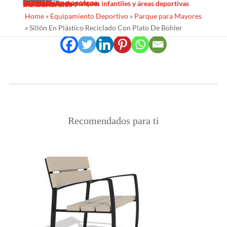
Sombras Textiles
Noticias
Galería
Trabaja con nosotros
Servicios
Contacto
Diseño
Fabricacion
Mantenimiento
Proyectos llave en mano
Desinfección de parques infantiles y áreas deportivas
Ins Generales
Home
»
Equipamiento Deportivo
»
Parque para Mayores
Compartir en redes sociales
»
Sillón En Plástico Reciclado Con Plato De Böhler
Recomendados para ti