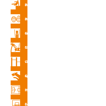
Parques de Parkour
FT R7131SR
Parque de mayores
INS
Gimnasio en la calle
R7131
SRA
Circuito Nforma
Circuito vita
INS
R7131
Circuito canino agility
SRE
Pistas multideporte
Equipamiento deportivo
CAD