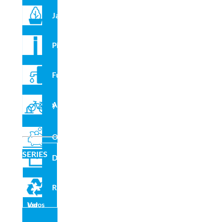
en casos de Alzheimer y demencia senil. Ayuda a estimular
Jardineras
las siguientes funciones cognitivas: praxias, memoria,
orientación, gnosias, cálculo y lenguaje.
Pilonas
Materiales
Fuentes
Estructura de acero galvanizado con pintura de poliéster
termoendurecida.
Asientos y respaldos en HPDE.
Aparcabicis y VMP
Manillar de polietileno.
Polietileno de alta densidad, libre de mantenimiento y
Outlet
antigraffiti.
SERIES
Domo
Compartir en redes sociales
Reciclado
Ver todos