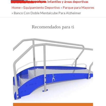
Sombras Textiles
Noticias
Galería
Trabaja con nosotros
Servicios
Contacto
Diseño
Fabricacion
Mantenimiento
Proyectos llave en mano
Desinfección de parques infantiles y áreas deportivas
Ins Generales
Home
»
Equipamiento Deportivo
»
Parque para Mayores
»
Banco Con Doble Mentalcube Para Alzheimer
Recomendados para ti