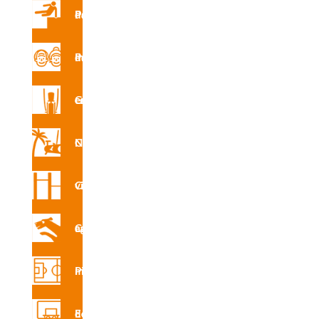
INS
Parques de Parkour
R7173
A
Parque de mayores
Gimnasio en la calle
INS
R7173
Circuito Nforma
E
Circuito vita
Circuito canino agility
CAD
R7173
Pistas multideporte
Equipamiento deportivo