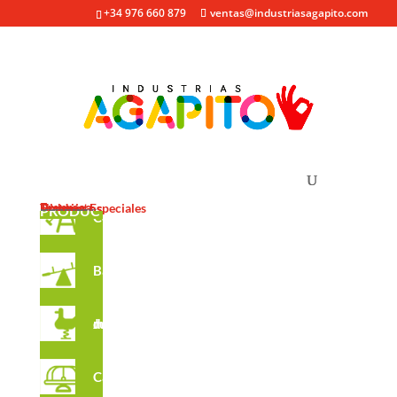
+34 976 660 879
ventas@industriasagapito.com
Productos
Otros
Empresa
Historia
Trabajos Especiales
Productos
Parques Infantiles
PRODUCTOS
Columpios
Balancines
Juegos de muelle
Carruseles