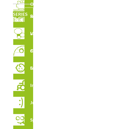
Outlet
SERIES
Serie Robinia
Laberintos Verticales
Circuito de Cuerdas
Estimulación temprana
Integración
Juga
Spooky