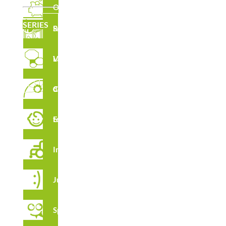
Outlet
SERIES
Serie Robinia
Laberintos Verticales
Circuito de Cuerdas
Estimulación temprana
Integración
Juga
Spooky