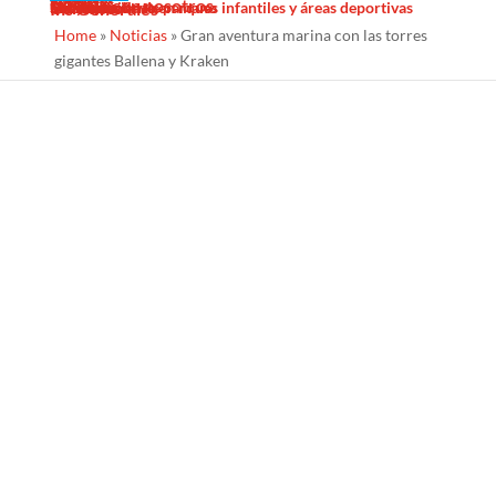
Sombras Textiles
Noticias
Galería
Trabaja con nosotros
Servicios
Contacto
Diseño
Fabricacion
Mantenimiento
Proyectos llave en mano
Desinfección de parques infantiles y áreas deportivas
Ins Generales
Home
»
Noticias
»
Gran aventura marina con las torres
gigantes Ballena y Kraken