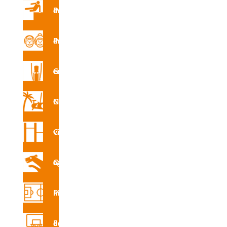
Parques de Parkour
Parque de mayores
Gimnasio en la calle
Circuito Nforma
Circuito vita
Circuito canino agility
Pistas multideporte
Equipamiento deportivo