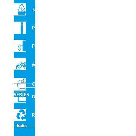
Jardineras
Pilonas
Fuentes
Aparcabicis y VMP
Outlet
SERIES
Domo
Reciclado
Ver todos