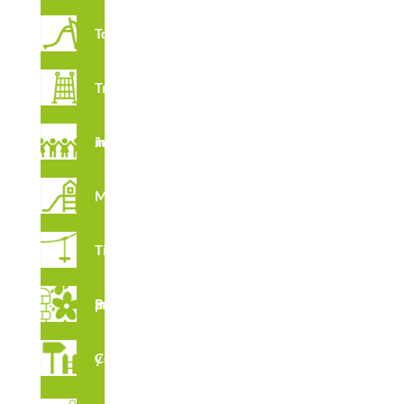
Toboganes
Trepadores
Juegos imaginativos
Multijuegos
Tirolinas
Suelos para Parques Infantiles
Complementos y vallados