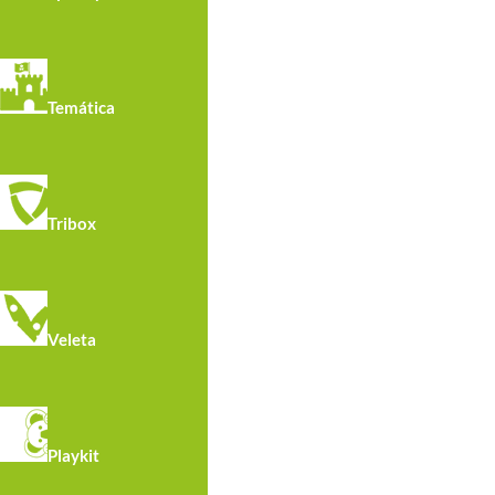
Temática
Tribox
Veleta
Playkit