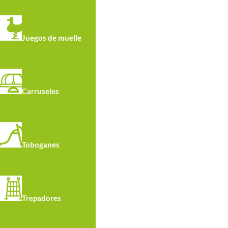
Juegos de muelle
Carruseles
Toboganes
Trepadores