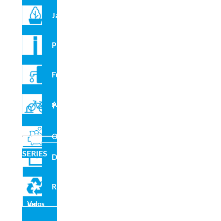
Jardineras
Pilonas
Fuentes
Aparcabicis y VMP
Outlet
SERIES
Domo
Reciclado
Ver todos