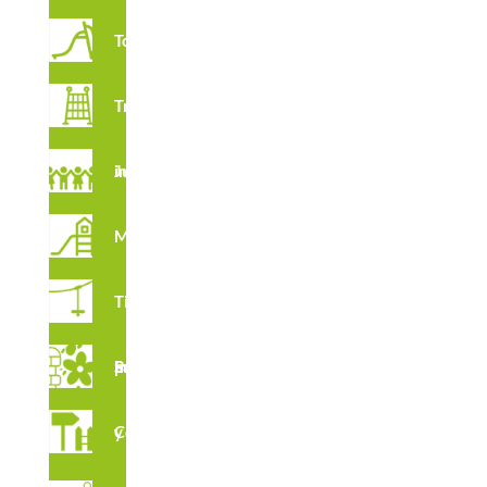
Toboganes
Trepadores
Juegos imaginativos
Multijuegos
Tirolinas
Suelos para Parques Infantiles
Complementos y vallados