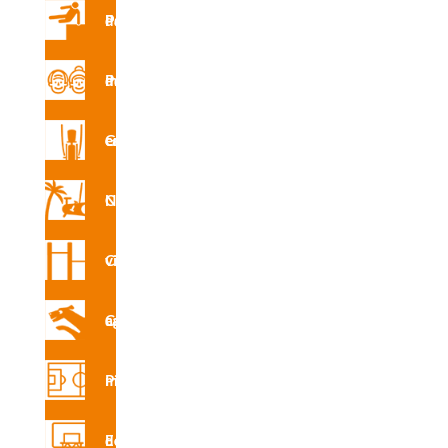
Parques de Parkour
Parque de mayores
Gimnasio en la calle
Circuito Nforma
Circuito vita
Circuito canino agility
Pistas multideporte
Equipamiento deportivo