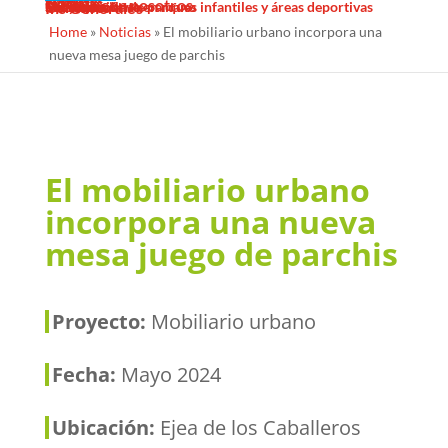
Sombras Textiles
Noticias
Galería
Trabaja con nosotros
Servicios
Contacto
Diseño
Fabricacion
Mantenimiento
Proyectos llave en mano
Desinfección de parques infantiles y áreas deportivas
Ins Generales
Home
»
Noticias
»
El mobiliario urbano incorpora una
nueva mesa juego de parchis
El mobiliario urbano
incorpora una nueva
mesa juego de parchis
Proyecto:
Mobiliario urbano
Fecha:
Mayo 2024
Ubicación:
Ejea de los Caballeros