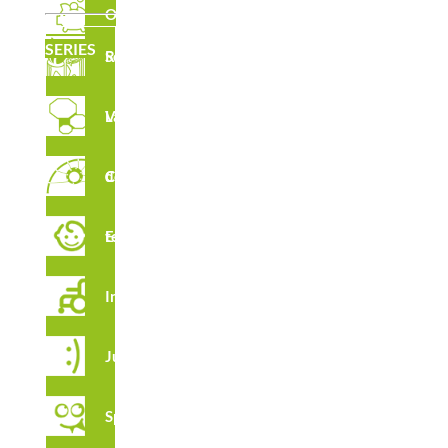
Outlet
SERIES
Serie Robinia
Laberintos Verticales
Circuito de Cuerdas
Estimulación temprana
Integración
Juga
Spooky