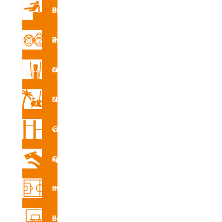
Parques de Parkour
Parque de mayores
Gimnasio en la calle
Circuito Nforma
Circuito vita
Circuito canino agility
Pistas multideporte
Equipamiento deportivo