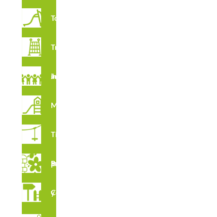
Toboganes
Trepadores
Juegos imaginativos
Multijuegos
Tirolinas
Suelos para Parques Infantiles
Complementos y vallados