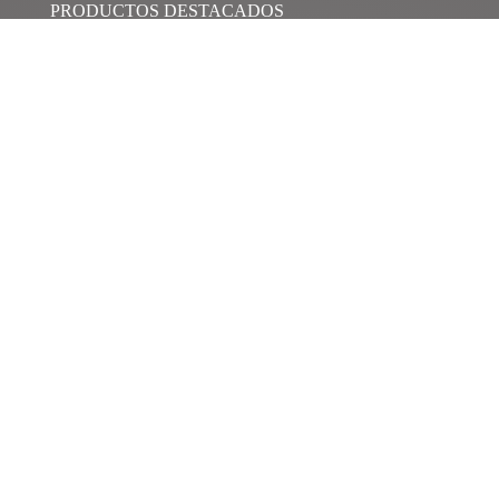
PRODUCTOS DESTACADOS
Calistenia
Juegos infantiles
Barco pirata
Bancos de plástico reciclado
Pistas multideporte
Biosaludables
Juegos de integración
Biosaludables para mayores
Circuito Agility
ÚLTIMAS NOTICIAS