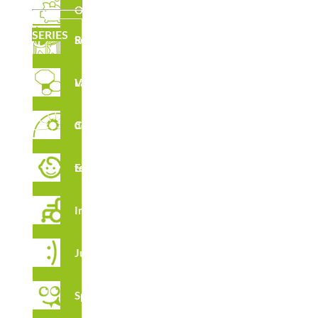
Outlet
SERIES
Serie Robinia
Laberintos Verticales
Circuito de Cuerdas
Estimulación temprana
Integración
Juga
Spooky