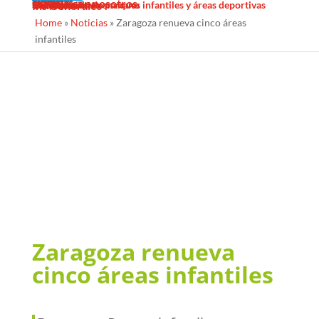
Sombras Textiles
Noticias
Galería
Trabaja con nosotros
Servicios
Contacto
Diseño
Fabricacion
Mantenimiento
Proyectos llave en mano
Desinfección de parques infantiles y áreas deportivas
Ins Generales
Home
»
Noticias
»
Zaragoza renueva cinco áreas
infantiles
Zaragoza renueva
cinco áreas infantiles