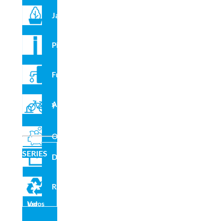
Jardineras
Pilonas
Fuentes
Aparcabicis y VMP
Outlet
SERIES
Domo
Reciclado
Ver todos