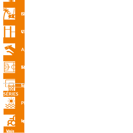
Circuit Nforma
Circuit Vita
Agility
R7506 · Parkour London
Terrain Multisports
Equipement Sportif
SÉRIES
Plage
Inclusive sport
Voir tous