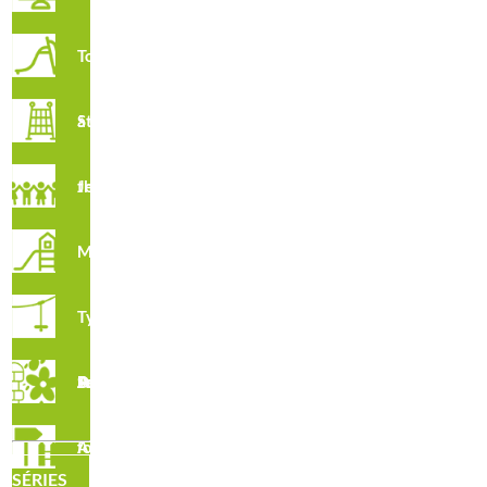
Toboggans
R7501 · Parkour Viena
Structures à Grimper
Jeux à thème
Multijeux
Tyroliennes
Sols Pour Aires De Jeux
R7502 · Parkour Paris
Autres fournitures
SÉRIES