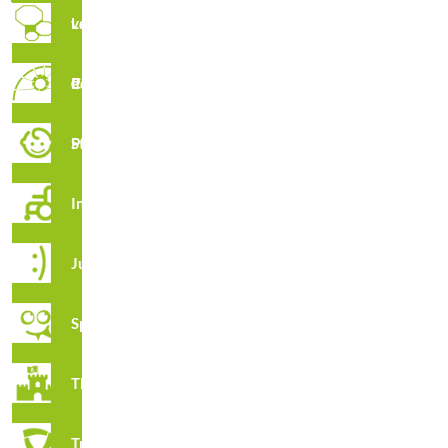
Labyrinthes verticaux
Parcour de Cordes
Stimulation Précoce
Integration
R7503 · Parkour Berlin
Juga
Spooky
Thématique
Tribox