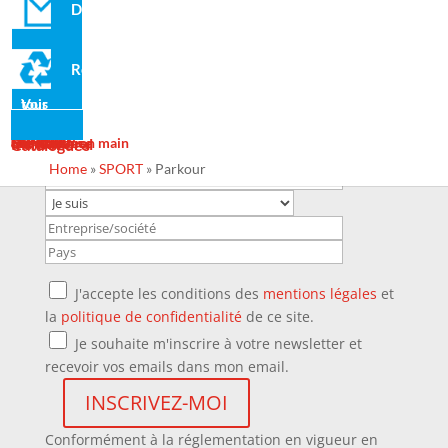
Domo
Recyclé
Voir tous
Actualité
Galerie
Services
Contact
Design
Fabrication
Maintenance
Projets clé en main
Ins Général
Catalogues
Home
»
SPORT
»
Parkour
J'accepte les conditions des
mentions légales
et
la
politique de confidentialité
de ce site.
Je souhaite m'inscrire à votre newsletter et
recevoir vos emails dans mon email.
Conformément à la réglementation en vigueur en