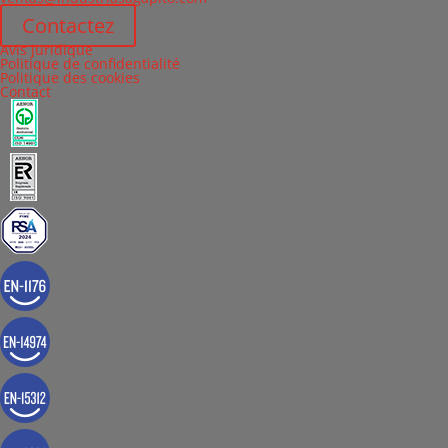
Contactez
Avis juridique
Politique de confidentialité
Politique des cookies
Contact