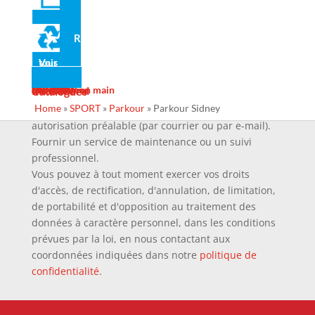
sont traitées aux fins suivantes:
Conception, fabrication, installation et entretien de
Recyclé
jeux pour les aires de jeux pour enfants, les circuits
sportifs et le mobilier urbain.
Voir tous
Effectuer les procédures administratives liées à la
Actualité
Galerie
Services
Contact
Design
Fabrication
Maintenance
Projets clé en main
Ins Général
Catalogues
relation avec le client et à la facturation.
Home
»
SPORT
»
Parkour
»
Parkour Sidney
Envoyez toujours les informations avec une
autorisation préalable (par courrier ou par e-mail).
Fournir un service de maintenance ou un suivi
professionnel.
Vous pouvez à tout moment exercer vos droits
d'accès, de rectification, d'annulation, de limitation,
de portabilité et d'opposition au traitement des
données à caractère personnel, dans les conditions
prévues par la loi, en nous contactant aux
coordonnées indiquées dans notre
politique de
confidentialité
.