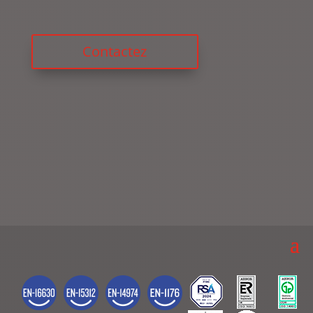
Contactez