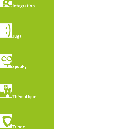
Bagues en polymère renforcé à haute résistan
Integration
Fixations en acier galvanisés à chaud.
Juga
Spooky
INSC
Thématique
J'accepte les conditions des
mentions léga
Tribox
Je souhaite m'inscrire à votre newsletter 