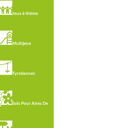
Jeux à thème
Multijeux
Hauteur
de chute:
1.98m
Tyroliennes
Sols Pour Aires De
x