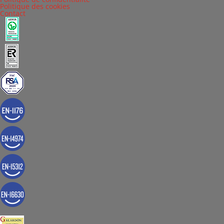
Politique des cookies
Contact