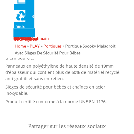
construit avec des matériaux de première qualité et adapté
aux extérieurs. Il respecte toutes les exigences de sécurité
Recyclé
requises de la réglementation européenne UNE EN 1176
pour les parcs pour enfants en extérieur.
Voir tous
Actualité
Galerie
Services
Contact
Design
Fabrication
Maintenance
Projets clé en main
Ins Général
Catalogues
Matériaux
Home
»
PLAY
»
Portiques
»
Portique Spooky Maladroit
Structure en acier galvanisé avec peinture polyester
Avec Sièges De Sécurité Pour Bébés
thermodurcie.
Panneaux en polyéthylène de haute densité de 19mm
d'épaisseur qui contient plus de 60% de matériel recyclé,
anti graffiti et sans entretien.
Sièges de sécurité pour bébés et chaînes en acier
inoxydable.
Produit certifié conforme à la norme UNE EN 1176.
Partager sur les réseaux sociaux