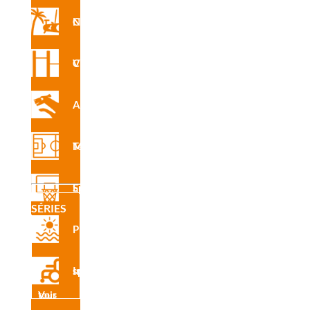
Circuit Nforma
Circuit Vita
INS
R4150
CE
Agility
Terrain Multisports
CAD
R4150
Equipement Sportif
C
SÉRIES
Plage
Inclusive sport
Certifi
cado
Voir tous
de