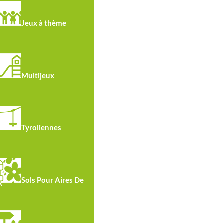
Jeux à thème
Multijeux
Tyroliennes
R4112 · Portique Nid Tribox
Sols Pour Aires De
x