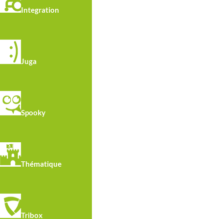
Integration
Juga
Spooky
R4616 · Les Escargots
Thématique
Tribox