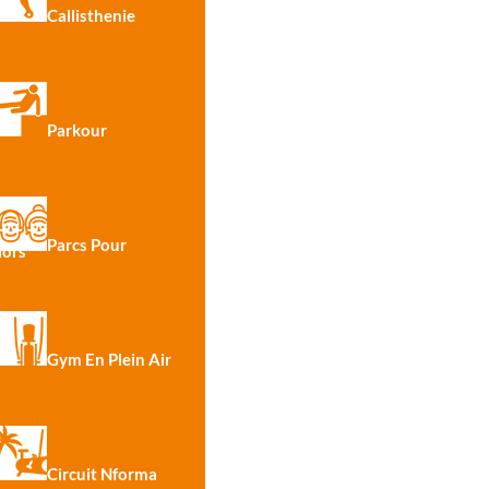
Callisthenie
Parkour
Parcs Pour
iors
R4275 · Tribox Pour Tous
R
Gym En Plein Air
Circuit Nforma