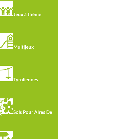
Jeux à thème
Hauteur
Multijeux
de chute:
1.49m
Tyroliennes
Sols Pour Aires De
x