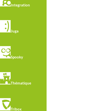
Integration
Matériaux
Juga
Structure en acier galvanisé avec peinture po
Polyéthylène haute densité, libre d'entretien et 
Plate-formes, rampes et ponts revêtus de cao
Filets en polypropylène avec âme en acier.
Spooky
Thématique
Tribox