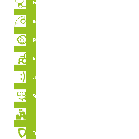
Labyrinthes verticaux
Parcour de Cordes
CARACTÉRISTIQUES
Stimulation Précoce
Integration
CERTIFICATS
Juga
Spooky
Thématique
Tribox