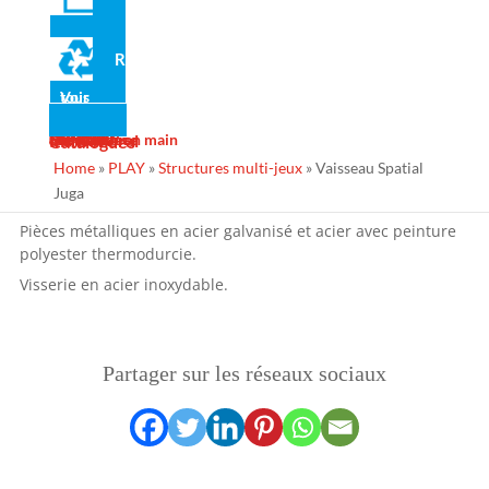
cto
Recyclé
Voir tous
Actualité
Galerie
Services
Contact
Design
Fabrication
Maintenance
Projets clé en main
Ins Général
Catalogues
Matériaux
Home
»
PLAY
»
Structures multi-jeux
»
Vaisseau Spatial
Polyéthylène haute densité, libre d'entretien et antigraffiti.
Juga
Cordes en polypropylène avec âme en acier.
Pièces métalliques en acier galvanisé et acier avec peinture
polyester thermodurcie.
Visserie en acier inoxydable.
Partager sur les réseaux sociaux