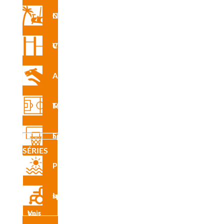
Circuit Nforma
INS
R5310
Circuit Vita
PE
Agility
INS
Terrain Multisports
R5310
XA
Equipement Sportif
SÉRIES
Plage
INS
R5310
Inclusive sport
XE
Voir tous