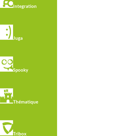
Integration
Il s’agit d’un
multi-jeux à thème pour enfants
pour les parcs pour enfants
est décorée avec 
Vous trouverez au niveau inférieur le tunnel à
Juga
le jeu d’engrenages interactif avec des pièces 
Grâce à des échelles à barreaux et des murs d’
jeux interactifs de psychomotricité fine
sur le
Spooky
Matériaux
Estructura de acero galvanizado en caliente.
Toboganes en polietileno de alta densidad.
Thématique
Paneles de polietileno de alta densidad, libre 
Plataformas y rampas en polietileno revestido
Tornillería en acero inoxidable.
Composición:
Tribox