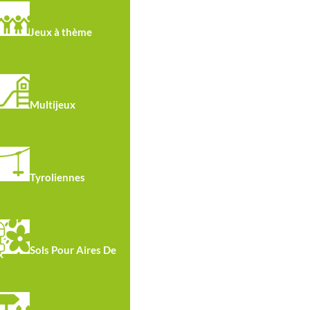
Jeux à thème
Hauteur
Multijeux
de chute:
1.49m
Tyroliennes
Sols Pour Aires De
x