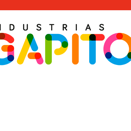
TOUR GÉANTE DU ROBOT · R433