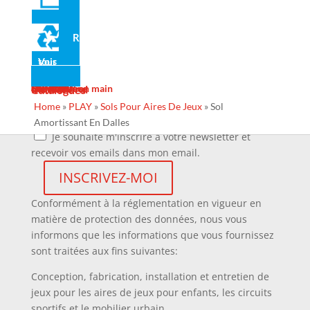
Recyclé
Voir tous
Actualité
Galerie
Services
Contact
Design
Fabrication
Maintenance
Projets clé en main
Ins Général
Catalogues
J'accepte les conditions des
mentions légales
et
Home
»
PLAY
»
Sols Pour Aires De Jeux
»
Sol
la
politique de confidentialité
de ce site.
Amortissant En Dalles
Je souhaite m'inscrire à votre newsletter et
recevoir vos emails dans mon email.
Conformément à la réglementation en vigueur en
matière de protection des données, nous vous
informons que les informations que vous fournissez
sont traitées aux fins suivantes:
Conception, fabrication, installation et entretien de
jeux pour les aires de jeux pour enfants, les circuits
sportifs et le mobilier urbain.