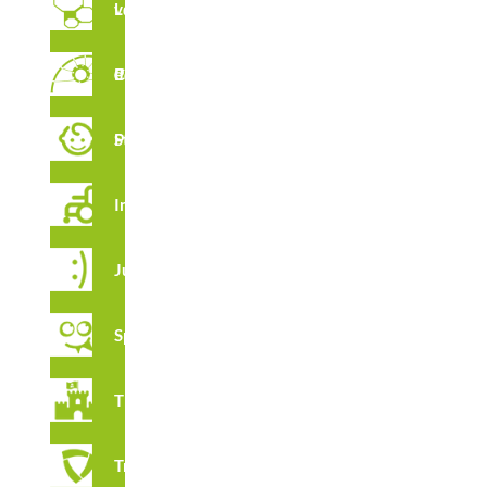
Labyrinthes verticaux
Parcour de Cordes
CARACTÉRISTIQUES
Stimulation Précoce
Integration
Juga
TÉLÉCHARGEMENTS
Spooky
FT R4400
Thématique
Tribox
INS