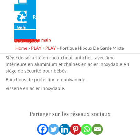
Matériaux
Recyclé
Structure en acier galvanisés à chaud.
Filateurs en acier inoxydable.
Voir tous
Panneaux en polyéthylène de haute densité de 15 – 19 mm
Actualité
Galerie
Services
Contact
Design
Fabrication
Maintenance
Projets clé en main
Ins Général
Catalogues
d’épaisseur, avec plus de 60% de plastique recyclé, sans
Home
»
PLAY
»
PLAY
»
Portique Hiboux De Garde Mixte
entretien et antigraffiti.
Siège de sécurité en caoutchouc antichoc, avec âme
intérieure en aluminium et chaînes en acier inoxydable e 1
siège de sécurité pour bébés.
Bouchons de protection en polyamide.
Visserie en acier inoxydable.
Partager sur les réseaux sociaux