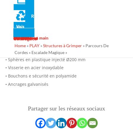
• Colliers de fixation en acier galvanisé
• Cordes en polyamide tressé Ø16 mm, résistantes à l'usure
Recyclé
• Toboggan tunnel en polyéthylène rotomoulé
Voir tous
• Panneaux en polyéthylène haute densité de 19 mm, sans
entretien et anti-graffiti
Actualité
Galerie
Services
Contact
Design
Fabrication
Maintenance
Projets clé en main
Ins Général
Catalogues
• Plates-formes en polyéthylène caoutchouté antidérapant
Home
»
PLAY
»
Structures à Grimper
»
Parcours De
• Marches en acier galvanisé
Cordes « Escalade Magique »
• Sphères en plastique injecté Ø200 mm
• Visserie en acier inoxydable
• Bouchons e sécurité en polyamide
• Ancrages galvanisés
Partager sur les réseaux sociaux