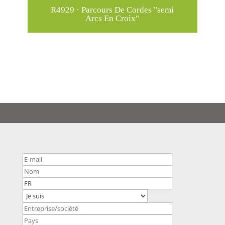
R4929 · Parcours De Cordes "semi
R4
Arcs En Croix"