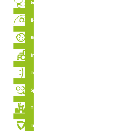
Labyrinthes verticaux
Parcour de Cordes
CARACTÉRISTIQUES
Stimulation Précoce
Integration
CERTIFICATS
Juga
Spooky
Thématique
Tribox