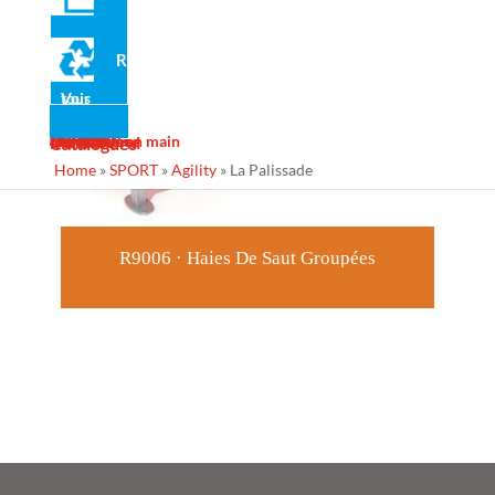
Recyclé
Voir tous
Actualité
Galerie
Services
Contact
Design
Fabrication
Maintenance
Projets clé en main
Ins Général
Catalogues
Home
»
SPORT
»
Agility
»
La Palissade
R9006 · Haies De Saut Groupées