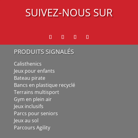
SUIVEZ-NOUS SUR
PRODUITS SIGNALÉS
Calisthenics
Jeux pour enfants
Bateau pirate
Bancs en plastique recyclé
Terrains multisport
Gym en plein air
Jeux inclusifs
Parcs pour seniors
Jeux au sol
Parcours Agility