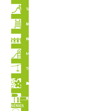
Toboggans
Structures à Grimper
Jeux à thème
Multijeux
Tyroliennes
Sols Pour Aires De Jeux
Autres fournitures
SÉRIES