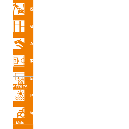
Circuit Nforma
Circuit Vita
Agility
Terrain Multisports
Rampe de montée et descente adaptée aux catégories S, M
et L,
Equipement Sportif
Selon la Fédération Cynologique Internationale.
SÉRIES
Plage
Matériaux
Polyéthylène haute densité, sans entretien et antigraffiti.
Superficie antidérapante en caoutchouc de différentes
Inclusive sport
couleurs pour identifier les zones de contact, avec lattes de
Voir tous
polyéthylène.