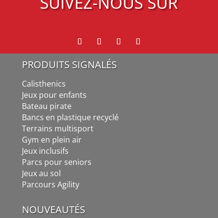
SUIVEZ-NOUS SUR
PRODUITS SIGNALÉS
Calisthenics
Jeux pour enfants
Bateau pirate
Bancs en plastique recyclé
Terrains multisport
Gym en plein air
Jeux inclusifs
Parcs pour seniors
Jeux au sol
Parcours Agility
NOUVEAUTÉS