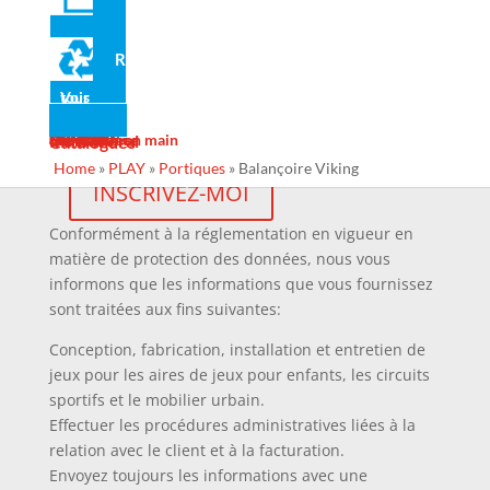
Recyclé
J'accepte les conditions des
mentions légales
et
Voir tous
la
politique de confidentialité
de ce site.
Je souhaite m'inscrire à votre newsletter et
Actualité
Galerie
Services
Contact
Design
Fabrication
Maintenance
Projets clé en main
Ins Général
Catalogues
recevoir vos emails dans mon email.
Home
»
PLAY
»
Portiques
»
Balançoire Viking
Conformément à la réglementation en vigueur en
matière de protection des données, nous vous
informons que les informations que vous fournissez
sont traitées aux fins suivantes:
Conception, fabrication, installation et entretien de
jeux pour les aires de jeux pour enfants, les circuits
sportifs et le mobilier urbain.
Effectuer les procédures administratives liées à la
relation avec le client et à la facturation.
Envoyez toujours les informations avec une