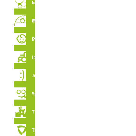
Labyrinthes verticaux
Parcour de Cordes
CARACTÉRISTIQUES
Stimulation Précoce
Integration
CERTIFICATS
Juga
Spooky
Thématique
Tribox