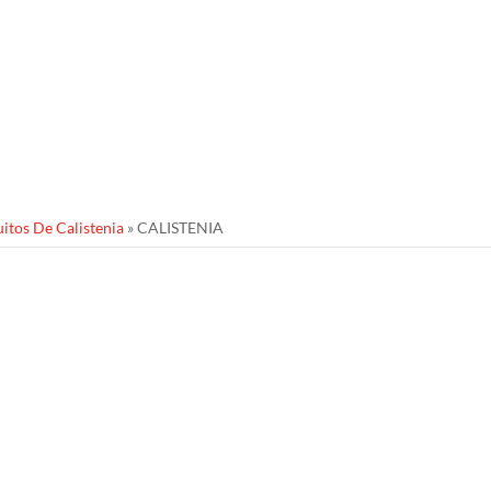
Close
this
module
uitos De Calistenia
»
CALISTENIA