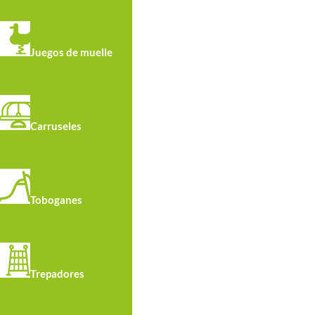
Juegos de muelle
Carruseles
Toboganes
Trepadores