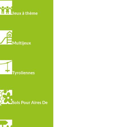
Hauteur
de chute:
Jeux à thème
0.11m
Multijeux
Tyroliennes
Sols Pour Aires De
x