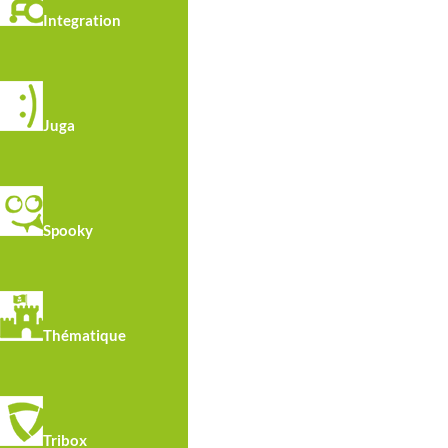
Integration
• Parties métalliques en acier galvanisé.
• Visserie en acier inoxydable
Juga
Spooky
Thématique
Tribox